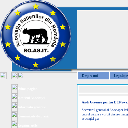
Despre noi
Legislaţie
Prima pagină
Istoricul Asociaţiei
Andi Grosaru pentru DCNews: ”A
Informatii generale
Secretarul general al Asociației I
cadrul căruia a vorbit despre inaugu
Comunicate de presă
asociației ş.a.
Legături utile