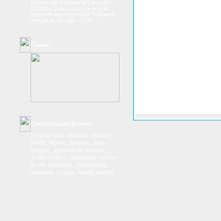
Ministerului Educației şi Cercetării
Útiințifice, prilej cu care a avut loc
deschiderea concursului “Călătoria
mea multiculturală - 2015”....
Contact
Cuvinte cautate frecvent
românia, italia, minoritati, asociatie,
italieni, deputat, european, presa,
national , administratia, drepturi,
decizie, politici, international, secretar
de stat, protocolul, patrimoniului,
document, consiliu, comitet director