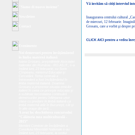
Vă invităm să citiți interviul int
"Siamo di nuovo insieme"
Newsletter
Inaugurarea centrului cultural „Cas
de miercuri, 12 februarie. Imagini
Contact
Grosaru, care a vorbit şi despre pro
pentru a vedea înreg
CLICK AICI
Evenimente
Noi demersuri pentru învățământul
în limba maternă italiană
Ioana Grosaru, preşedintele Asociației
Italienilor din România - RO.AS.IT., s-a
întâlnit luni, 23 februarie, cu Sorin
Cîmpeanu, ministrul Educației şi
Cercetării. Tema centrală a
întrevederii a fost învățământul în
limba maternă italiană. Doamna
Grosaru a prezentat situația etnicilor
italieni în ceea ce priveşte educația şi
a subliniat necesitatea continuării
demersurilor pentru înființarea unor
clase cu predare în limbă italiană ca
limbă maternă atât în Bucureşti, cât şi
în alte oraşe din țară....
A avut loc deschiderea concursului
“Călătoria mea multiculturală -
2015”
Membrii Comisiei de Învățământ a
Consiliului Minorității Naționale s-au
întâlnit luni, 23 februarie, la sediul